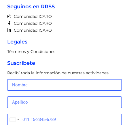
s
M
Seguinos en RRSS
y
s
a
,
Comunidad ICARO
g
R
Comunidad ICARO
e
A
Comunidad ICARO
n
G
t
,
Legales
e
a
s
g
Términos y Condiciones
i
e
n
n
Suscríbete
t
t
Recibí toda la información de nuestras actividades
e
e
l
s
i
,
g
A
e
P
n
I
t
s
e
,
Argentina
s
M
+54
p
C